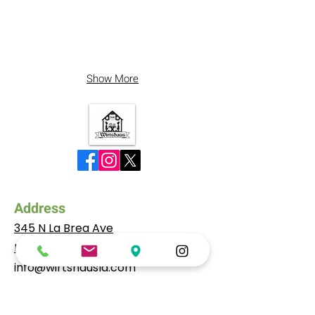
Show More
Address
345 N La Brea Ave
Los Angeles, CA, 90036
info@wirtshausla.com
Tel:
323-931-9291
​Fax:
323-931-9211